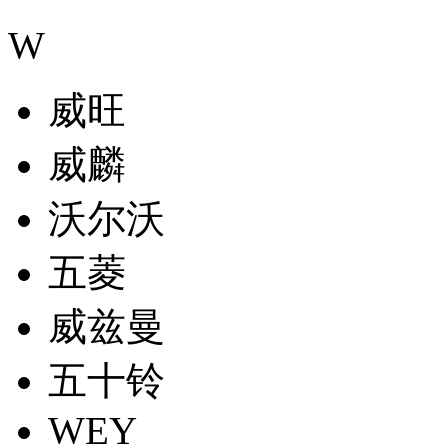
W
威旺
威麟
沃尔沃
五菱
威兹曼
五十铃
WEY