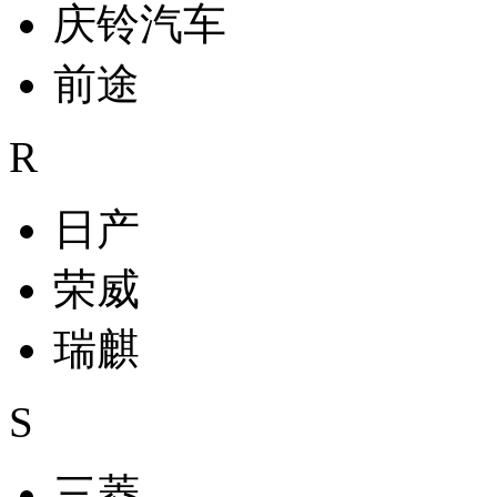
庆铃汽车
前途
R
日产
荣威
瑞麒
S
三菱