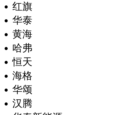
红旗
华泰
黄海
哈弗
恒天
海格
华颂
汉腾