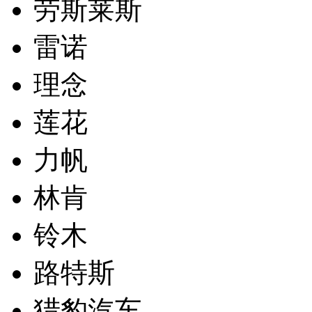
劳斯莱斯
雷诺
理念
莲花
力帆
林肯
铃木
路特斯
猎豹汽车