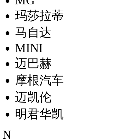
MG
玛莎拉蒂
马自达
MINI
迈巴赫
摩根汽车
迈凯伦
明君华凯
N